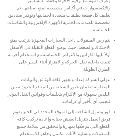
وغرف النوم مع ترقيم الأجزاء وحفظ المسامير
والإكسسوارات في أكياس مخصصة لمنع ضياعها، ثم
تغليف كل قطعة بطبقات متعددة لحمايتها وتوفير صناديق
مخصصة للصدمات لحماية الأجهزة الإلكترونية والشاشات
الحساسة.
يتم رص المنقولات داخل السيارات المجهزة بترتيب يمنع
الاحتكاك والضغط، حيث توضع القطع الثقيلة في الأسفل
أولاً تليها الكراتين والأغراض الحساسة مع استخدام أحزمة
تثبيت داخلية تقلل الحركة والاهتزاز أثناء السير على
الطرق الطويلة.
تتولى الشركة إعداد وتجهيز كافة الوثائق والبيانات
المطلوبة لضمان عبور الشحنة من المنافذ الحدودية بين
البلدين بسهولة مع الالتزام بتعليمات وقوانين النقل الدولي
لتجنب أي تأخير أو غرامات.
فور وصول الشاحنة إلى الموقع المحدد في الخبر يقوم
فريق العمل بتنزيل العفش بعناية وإعادة تركيب كافة
القطع التي تم فكها بمهارة والتحقق من سلامة جميع
المنقولات وتسليم الأثاث مكتمل وجاهز للاستخدام.