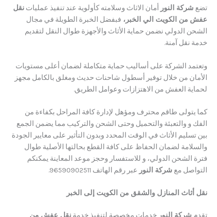
ركة النور
أمان الاثاث وسلامته كأولوية عند تنفيذ عمليات
نقل
ن الكويت الي الخبر،
فبفضل الخبرة الطويلة في مجال
 الدولي نضمن حماية الأثاث والأجهزة طوال النقل لتقديم
قل آمنة.
مد الشركة على أساليب حماية متكاملة لضمان أعلى مستويات
ن من خلال توفير أسطول شاحنات حديث ومغلق بالكامل مجهز
ة العفش من الاهتزازات وعوامل الطريق.
تولى طاقم محترف ومؤهل لإدارة كافة المراحل بكفاءة من
و والتعبئة والتحميل وحتى الشحن والتركيب مما يضمن الجمع
ليم الأثاث في الوقت المحدد وبدون التأثير على معايير الجودة
امة لضمان الحفاظ على كافة القطع بحالتها الأصلية طوال
الشحن الدولي، و ​للاستفسار وحجز موعد المعاينة يمكنكم
صل مع
شركة النور
عبر رقم الهاتف 96590902511.
ثاث المنازل والشقق من الكويت إلى الخبر
شركة النور
خدمات مخصصة لتنفيذ خدمة
نقل عفش من