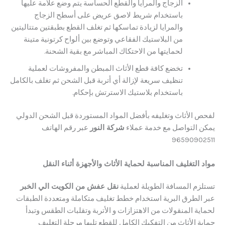
​الزجاج والمرايا والقطع الحساسة يتم وضع علامة عليها
باستخدام شريط لاصق عريض على أسطح الزجاج
والمرايا لزيادة تماسكها ثم تغلف القطع بطبقتين متتاليتين
من البلاستيك الفقاعي وتوضع بين ألواح كرتونية متينة
لحمايتها من الاحتكاك المباشر مع بقية الشحنة.
تخضع كافة قطع الأثاث المبطن والمفروشات لعملية
تنظيف سريعة لإزالة أي أتربة قبل الشحن ثم تغلف بالكامل
باستخدام بلاستيك الاسترتش بإحكام.
 الأثاث وتغليفه بأفضل المواد المستوردة قبل الشحن الدولي
التواصل مع خدمة عملاء
شركة النور
عبر رقم الهاتف
965909
لتغليف المناسبة لحماية الأثاث والأجهزة أثناء النقل
م المسافة الطويلة لعملية
نقل عفش من الكويت الي الخبر
لطرق البرية استخدام خطط تغليف متكاملة ومتعددة الطبقات
 المنقولات من الاهتزازات و الأتربة وتقلبات الطقس وتبدأ
الأثاث من التفكيك الكامل للقطع تليها مرحلة التغليف