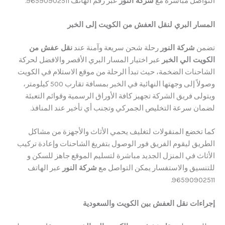
صل مباشرة مع
شركة النور
عبر رقم الهاتف 96590902511.
ر البري لنقل العفش من الكويت إلى الخبر
شركة النور
رحلة شحن سريعة وآمنة عند
نقل عفش من
ت الي الخبر
عبر اختيار المسار البري الأقصر والافضل لحركة
نات الضخمة، حيث تبدأ الرحلة من موقع الاستلام في الكويت
وصولاً إلى وجهتها النهائية في الخبر بمسافة تقارب 500 كيلومتر، ​
 فريق الشركة تجهيز كافة الأوراق الرسمية وقوائم التعبئة
 سرعة التخليص الجمركي وتجنب أي تأخير عند المنافذ.
خضع المنقولات لتغليف يحمي الأثاث والأجهزة من مشاكل
ق ليقوم الفريق فور الوصول بتفريغ الشاحنات وإعادة تركيب
 في المنزل الجديد مباشرة لتسليم الموقع جاهز للسكن و ​
يق والاستفسار يمكن التواصل مع
شركة النور
عبر الهاتف
9659090
ات نقل العفش بين الكويت والسعودية