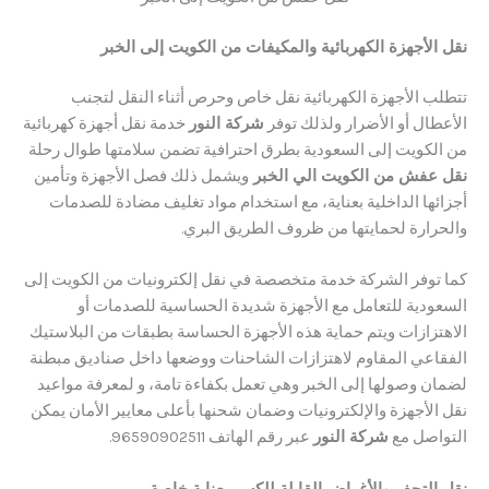
لأجهزة الكهربائية والمكيفات من الكويت إلى الخبر
 الأجهزة الكهربائية نقل خاص وحرص أثناء النقل لتجنب
ال أو الأضرار ولذلك توفر
شركة النور
خدمة نقل أجهزة كهربائية
كويت إلى السعودية بطرق احترافية تضمن سلامتها طوال رحلة
فش من الكويت الي الخبر
ويشمل ذلك فصل الأجهزة وتأمين
ا الداخلية بعناية، مع استخدام مواد تغليف مضادة للصدمات
ارة لحمايتها من ظروف الطريق البري.
توفر الشركة خدمة متخصصة في نقل إلكترونيات من الكويت إلى
دية للتعامل مع الأجهزة شديدة الحساسية للصدمات أو
زازات ويتم حماية هذه الأجهزة الحساسة بطبقات من البلاستيك
عي المقاوم لاهتزازات الشاحنات ووضعها داخل صناديق مبطنة
 وصولها إلى الخبر وهي تعمل بكفاءة تامة، و لمعرفة مواعيد
لأجهزة والإلكترونيات وضمان شحنها بأعلى معايير الأمان يمكن
صل مع
شركة النور
عبر رقم الهاتف 96590902511.