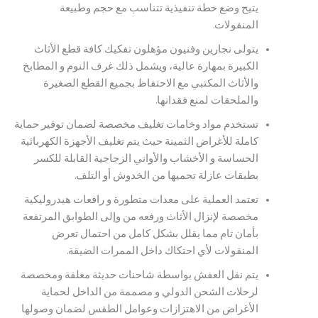
يتيح وضع خطة تنفيذية تتناسب مع حجم وطبيعة
المنقولات.
يتولى نجارين وفنيون مؤهلون تفكيك كافة قطع الأثاث
الكبيرة بمهارة عالية، ويشمل ذلك غرف النوم و المطابخ
والأثاث المكتبي مع الاحتفاظ بجميع القطع الصغيرة
والملحقات لمنع فقدانها.
تستخدم مواد وخامات تغليف مخصصة لضمان توفير حماية
كاملة للأغراض الثمينة حيث يتم تغليف الأجهزة الكهربائية
الحساسة و الأخشاب والأواني الزجاجية القابلة للكسر
بطبقات عازلة تحميها من الخدوش أو التلف.
تعتمد العملية على معدات متطورة و رافعات هيدروليكية
مخصصة لإنزال الأثاث ورفعه من وإلى الطوابق المرتفعة
بأمان تام مما يقلل بشكل كامل من احتمال تعرض
المنقولات لأي احتكاك داخل الممرات الضيقة.
يتم نقل العفش بواسطة شاحنات حديثة مغلقة ومخصصة
لرحلات الشحن الدولي و مصممة من الداخل لحماية
الأغراض من الاهتزازات وعوامل الطقس لضمان وصولها