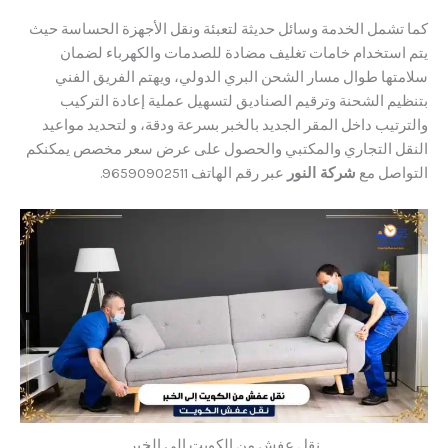
تشمل الخدمة وسائل حديثة لتعبئة ونقل الأجهزة الحساسة حيث
ستخدام خامات تغليف مضادة للصدمات والكهرباء لضمان
ها طوال مسار الشحن البري الدولي، ويهتم الفريق الفني
م الشحنة وترقيم الصناديق لتسهيل عملية إعادة التركيب
يب داخل المقر الجديد بالخبر بسرعة ودقة، و لتحديد مواعيد
 التجاري والمكتبي والحصول على عرض سعر مخصص يمكنكم
صل مع
شركة النور
عبر رقم الهاتف 96590902511.
نقل عفش من الكويت إلى الخبر