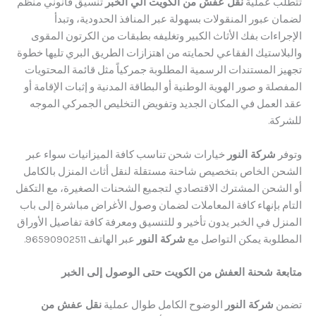
 عملية
نقل عفش من الكويت الي الخبر
تنسيق قانوني منظم
عبور المنقولات بسهولة عبر المنافذ الحدودية، وتبدأ
اءات بفك الأثاث الكبير وتغليفه بطبقات من الكرتون المقوى
استيك الفقاعي لحمايته من اهتزازات الطريق البري تليها خطوة
 المستندات الرسمية المطلوبة جمركياً مثل قائمة المحتويات
ة و صور الهوية الوطنية أو البطاقة المدنية و إثبات الإقامة أو
لعمل في المكان الجديد وتفويض التخليص الجمركي الموجه
ة.
شركة النور
خيارات شحن تناسب كافة الميزانيات سواء عبر
 الخاص بتخصيص شاحنة مستقلة لنقل أثاث المنزل بالكامل
شحن المشترك الاقتصادي لتجميع الشحنات الصغيرة، مع التكفل
 بإنهاء كافة المعاملات لضمان وصول الأغراض مباشرة إلى باب
 في الخبر يدون تأخير و ​للتنسيق ومعرفة كافة تفاصيل الأوراق
وبة يمكن التواصل مع
شركة النور
عبر الهاتف 96590902511.
ة شحنة العفش من الكويت حتى الوصول إلى الخبر
شركة النور
الوضوح الكامل طوال عملية
نقل عفش من