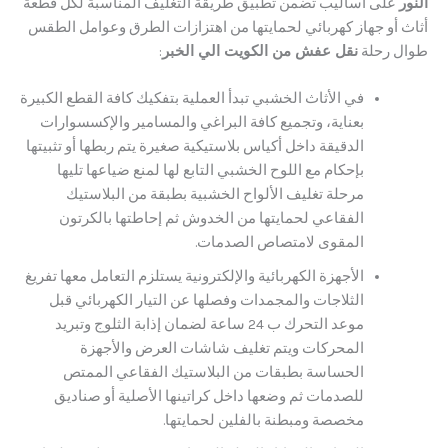
لى أساليب تضمن تطبيق طريقة التغليف المناسبة لكل قطعة
أو جهاز كهربائي لحمايتها من اهتزازات الطرق وعوامل الطقس
رحلة
نقل عفش من الكويت الي الخبر
:
في ​الأثاث الخشبي تبدأ العملية بتفكيك كافة القطع الكبيرة
بعناية، وتجميع كافة البراغي والمسامير والإكسسوارات
الدقيقة داخل أكياس بلاستيكية صغيرة يتم ربطها أو تثبيتها
بإحكام مع اللوح الخشبي التابع لها لمنع ضياعها تليها
مرحلة تغليف الألواح الخشبية بطبقة من البلاستيك
الفقاعي لحمايتها من الخدوش ثم إحاطتها بالكرتون
المقوى لامتصاص الصدمات.
​الأجهزة الكهربائية والإلكترونية يستلزم التعامل معها تفريغ
الثلاجات والمجمدات وفصلها عن التيار الكهربائي قبل
موعد التحرك ب 24 ساعة لضمان إذابة الثلوج وتبريد
المحركات ويتم تغليف شاشات العرض والأجهزة
الحساسة بطبقات من البلاستيك الفقاعي الممتص
للصدمات ثم وضعها داخل كراتينها الأصلية أو صناديق
مخصصة ومبطنة بالفلين لحمايتها.