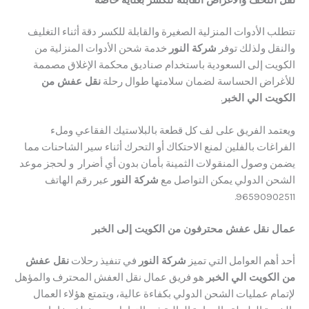
لتحف والأغراض القابلة للكسر بعناية خاصة
الأدوات المنزلية الصغيرة والقابلة للكسر دقة أثناء التغليف
ل ولذلك توفر
شركة النور
خدمة شحن الأدوات المنزلية من
ت إلى السعودية باستخدام صناديق محكمة الإغلاق مصممة
اض الحساسة لضمان سلامتها طوال رحلة
نقل عفش من
ت الي الخبر
.
مد الفريق على لف كل قطعة بالبلاستيك الفقاعي وملء
ات بالفلين لمنع الاحتكاك أو التحرك أثناء سير الشاحنات مما
وصول المنقولات الثمينة بأمان بدون أي أضرار و لحجز موعد
 الدولي يمكن التواصل مع
شركة النور
عبر رقم الهاتف
9659090
نقل عفش محترفون من الكويت إلى الخبر
م العوامل التي تميز
شركة النور
في تنفيذ رحلات
نقل عفش
كويت الي الخبر
هو فريق عمال نقل العفش المحترف والمؤهل
 عمليات الشحن الدولي بكفاءة عالية، ويتمتع هؤلاء العمال