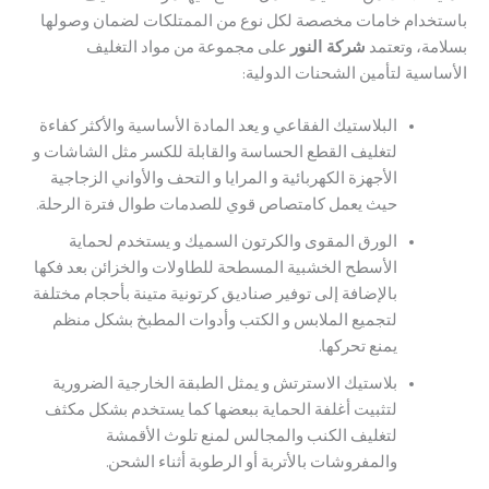
دام خامات مخصصة لكل نوع من الممتلكات لضمان وصولها
، ​وتعتمد
شركة النور
على مجموعة من مواد التغليف
سية لتأمين الشحنات الدولية:
​البلاستيك الفقاعي و يعد المادة الأساسية والأكثر كفاءة
لتغليف القطع الحساسة والقابلة للكسر مثل الشاشات و
الأجهزة الكهربائية و المرايا و التحف والأواني الزجاجية
حيث يعمل كامتصاص قوي للصدمات طوال فترة الرحلة.
​الورق المقوى والكرتون السميك و يستخدم لحماية
الأسطح الخشبية المسطحة للطاولات والخزائن بعد فكها
بالإضافة إلى توفير صناديق كرتونية متينة بأحجام مختلفة
لتجميع الملابس و الكتب وأدوات المطبخ بشكل منظم
يمنع تحركها.
​بلاستيك الاسترتش و يمثل الطبقة الخارجية الضرورية
لتثبيت أغلفة الحماية ببعضها كما يستخدم بشكل مكثف
لتغليف الكنب والمجالس لمنع تلوث الأقمشة
والمفروشات بالأتربة أو الرطوبة أثناء الشحن.