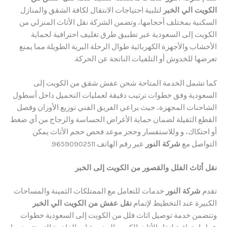
ت الي الخبر
لتلبية احتياجات الانتقال لكافة الشقق والمنازل
ية بمختلف أحجامها، وتضمن الشركة نقل الأثاث المنزلي من
ت إلى السعودية عبر تطبيق طرق تغليف احترافية لحماية
ب والأجهزة الكهربائية طوال الرحلة البرية الطويلة مما يمنع
ا للخدوش أو التلفيات الناتجة عن الحركة.
تشمل الخدمة المتاحة شحن عفش شقق من الكويت إلى
دية وفق خطوات ترتيب دقيقة لعمليات التحميل داخل أسطول
نات المجهزة، حيث يراعي الفريق الفني توزيع الأوزان وفصل
 الثقيلة لضمان حماية الأغراض الحساسة والزجاج من أي ضغط
تكاك، و وللاستفسار وحجز موعد فحص حجم الأثاث يمكن
صل مع
شركة النور
عبر رقم الهاتف 96590902511.
ثاث الفلل والقصور من الكويت إلى الخبر
شركة النور
خدمات للتعامل مع الممتلكات الثمينة والمساحات
رة عند التخطيط لإتمام
نقل عفش من الكويت الي الخبر
ن خدمة توصيل اثاث فلل من الكويت إلى السعودية خطوات