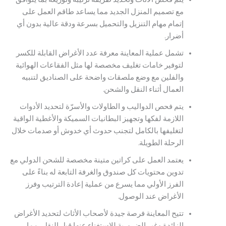
مع تصميم المنزل الجديد مما يساعد طاقم العمل على
إتمام مهام التنزيل والتحميل بسرعة ودقة عالية بدون أي
أضرار.
تشمل عملية المعاينة معرفة عدد الأغراض القابلة للكسر
لتوفير خامات تغليف مخصصة لها مثل الفقاعات الهوائية
والفلين مع وضع ملصقات واضحة على الصناديق لتنبيه
العمال أثناء النقل والشحن.
يتم فحص الدواليب و الطاولات والأسرّة لتحديد الأدوات
اللازمة لفكها وتجهيز البطانيات السميكة والأغطية الواقية
لتغليفها بالكامل لتجنب حدوث أي خدوش أو صدمات خلال
الرحلة الطويلة.
يعتمد العمل على كراتين متينة مخصصة للشحن الدولي مع
تدوين محتويات كل صندوق والغرفة التابعة له بناءً على
الفرز الأولي مما يسرع من عملية إعادة الترتيب وفرز
الأغراض عند الوصول.
تتيح المعاينة فرصة جيدة لأصحاب الأثاث لتحديد الأغراض
الزائدة وغير الضرورية للاستغناء عنها قبل النقل، مما