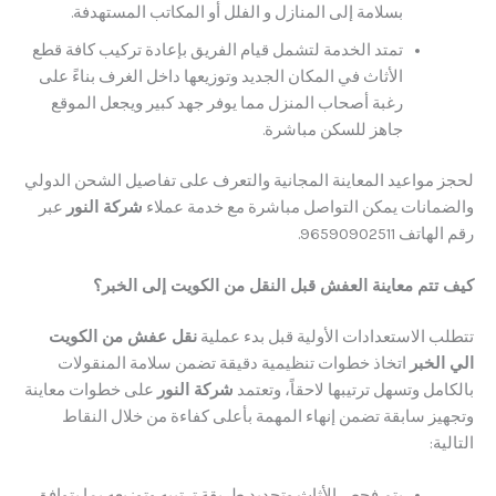
بسلامة إلى المنازل و الفلل أو المكاتب المستهدفة.
تمتد الخدمة لتشمل قيام الفريق بإعادة تركيب كافة قطع
الأثاث في المكان الجديد وتوزيعها داخل الغرف بناءً على
رغبة أصحاب المنزل مما يوفر جهد كبير ويجعل الموقع
جاهز للسكن مباشرة.
مواعيد المعاينة المجانية والتعرف على تفاصيل الشحن الدولي
انات يمكن التواصل مباشرة مع خدمة عملاء
شركة النور
عبر
96590902511.
تم معاينة العفش قبل النقل من الكويت إلى الخبر؟
 الاستعدادات الأولية قبل بدء عملية
نقل عفش من الكويت
لخبر
اتخاذ خطوات تنظيمية دقيقة تضمن سلامة المنقولات
ل وتسهل ترتيبها لاحقاً، وتعتمد
شركة النور
على خطوات معاينة
ز سابقة تضمن إنهاء المهمة بأعلى كفاءة من خلال النقاط
:
يتم فحص الأثاث وتحديد طريقة ترتيبه وتوزيعه بما يتوافق