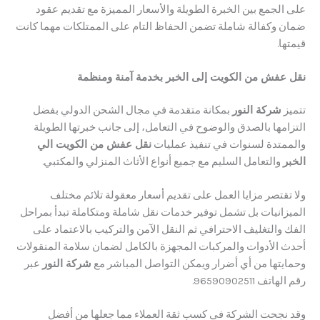
لجمع بين الخبرة الطويلة والأسعار المميزة مع تقديم عقود
وكفالة شاملة تضمن الحفاظ التام على الممتلكات مهما كانت
.
فش من الكويت إلى الخبر بخدمة آمنة ومنظمة
شركة النور
بمكانة متقدمة في مجال الشحن الدولي بفضل
مها بالصدق والوضوح في التعامل، إلى جانب خبرتها الطويلة
تدة لسنوات في تنفيذ عمليات
نقل عفش من الكويت الي
والتعامل السليم مع جميع أنواع الأثاث المنزلي والمكتبي.
تصر مزايا العمل على تقديم أسعار معقولة تلائم مختلف
انيات بل تشمل توفير خدمات نقل شاملة ومتكاملة تبدأ بمراحل
التغليف الاحترافي ثم النقل الآمن والتركيب بالاعتماد على
الأدوات والمركبات المجهزة بالكامل لضمان سلامة المنقولات
تها من أي أضرار ويمكن التواصل المباشر مع
شركة النور
عبر
96590902511.
نجحت الشركة في كسب ثقة العملاء مما جعلها من أفضل