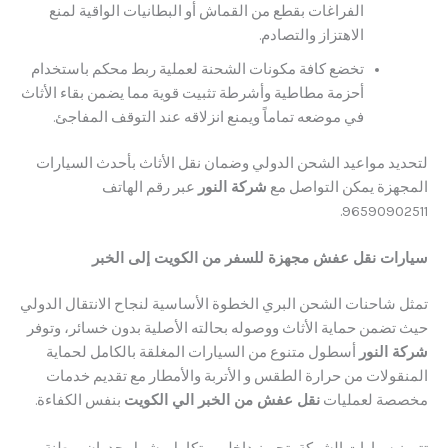
الفراغات بقطع من القماش أو البطانيات الواقية لمنع
الاهتزاز والتصادم.
تخضع كافة مكونات الشحنة لعملية ربط محكم باستخدام
أحزمة مطاطية وأشرطة تثبيت قوية مما يضمن بقاء الأثاث
في موضعه تماماً ويمنع انزلاقه عند التوقف المفاجئ.
د مواعيد الشحن الدولي وضمان نقل الأثاث بأحدث السيارات
زة يمكن التواصل مع
شركة النور
عبر رقم الهاتف
9659090
ت نقل عفش مجهزة للسفر من الكويت إلى الخبر
شاحنات الشحن البري الخطوة الأساسية لنجاح الانتقال الدولي
ضمن حماية الأثاث ووصوله بحالته الأصلية بدون خسائر، وتوفر
النور
أسطول متنوع من السيارات المغلقة بالكامل لحماية
ولات من حرارة الطقس و الأتربة والأمطار مع تقديم خدمات
ة لعمليات
نقل عفش من الخبر الي الكويت
بنفس الكفاءة.