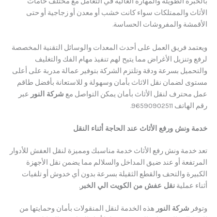
رة الطويلة والمهارة العالية في التعامل مع مختلف خامات
ث والممتلكات سواء كانت خشب أو معدن أو زجاجية أو حتى
شة والمفروشات الحساسة.
مد فريق العمل على أحدث المعدات والوسائل التقنية المخصصة
تنزيل الأغراض مما يتيح لهم تنفيذ مهام الفك والتغليف
ميل بسرعة ودقة وتلتزم الشركة بتوفير عمالة مدربة على أعلى
 لضمان نقل الاثاث بأمان وسهولة و ​للاستعانة بأفضل طاقم
حترف لنقل الأثاث بأمان يمكن التواصل مع
شركة النور
عبر
96590902511.
ونش ورفع الأثاث عند الحاجة أثناء النقل
دمة ونش رفع الأثاث خدمة مناسبك ومميزة لنقل العفش للأدوار
فعة أو عند ضيق المداخل والسلالم مما يضمن نقل الأجهزة
رة والتحف والقطع الثقيلة بسرعة بدون أي خدوش أو تلفيات
عملية
نقل عفش من الكويت الي الخبر
.
شركة النور
هذه الخدمة لنقل المنقولات بأمان وحمايتها من