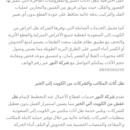
ترافية لنقل الأثاث الكبير والمفروشات الفاخرة التي تتميز بها
ر والفلل، حيث يتولى فريق من الفنيين والنجارين عمليات
والتركيب بدقة عالية تحافظ على جودة القطع بدون أي تغيير.
تشمل الخدمات الشاملة التي توفرها الشركة نقل اغراض من
 إلى السعودية لتغطية جميع الأغراض المنزلية والقطع الأثرية
ف مع تطبيق نظام تغليف متعدد الطبقات يصمم لمنع الخدوش
كسر أثناء السير على الطرق البرية الطويلة مما يضمن وصول
حتويات الفيلا أو القصر بأمان، و ​لتنسيق موعد فحص ومعاينة
لأثاث يمكنكم التواصل مع
شركة النور
عبر رقم الهاتف
9659090
ثاث المكاتب والشركات من الكويت إلى الخبر
شركة النور
خدمات لقطاع الأعمال عند التخطيط لإتمام
نقل
ن الكويت الي الخبر
مما يضمن استمرار العمل بدون تعطيل
ات، وتلبي خدمة نقل أثاث مكتبي من الكويت إلى السعودية
ات الشركات بكفاءة عالية من خلال توفير حماية كاملة للمكاتب
قاعد والمنصات الخشبية ضد الخدوش أو التلف أثناء الحركة.