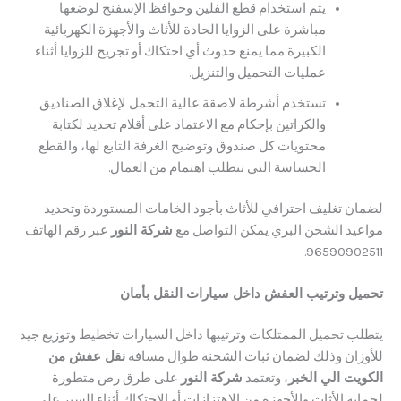
يتم استخدام قطع الفلين وحوافظ الإسفنج لوضعها
مباشرة على الزوايا الحادة للأثاث والأجهزة الكهربائية
الكبيرة مما يمنع حدوث أي احتكاك أو تجريح للزوايا أثناء
عمليات التحميل والتنزيل.
تستخدم أشرطة لاصقة عالية التحمل لإغلاق الصناديق
والكراتين بإحكام مع الاعتماد على أقلام تحديد لكتابة
محتويات كل صندوق وتوضيح الغرفة التابع لها، والقطع
الحساسة التي تتطلب اهتمام من العمال.
ن تغليف احترافي للأثاث بأجود الخامات المستوردة وتحديد
د الشحن البري يمكن التواصل مع
شركة النور
عبر رقم الهاتف
9659090
 وترتيب العفش داخل سيارات النقل بأمان
 تحميل الممتلكات وترتيبها داخل السيارات تخطيط وتوزيع جيد
ان وذلك لضمان ثبات الشحنة طوال مسافة
نقل عفش من
ت الي الخبر
، وتعتمد
شركة النور
على طرق رص متطورة
 الأثاث والأجهزة من الاهتزازات أو الاحتكاك أثناء السير على