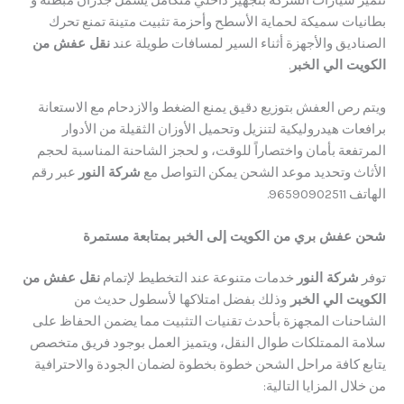
ز سيارات الشركة بتجهيز داخلي متكامل يشمل جدران مبطنة و
ات سميكة لحماية الأسطح وأحزمة تثبيت متينة تمنع تحرك
ديق والأجهزة أثناء السير لمسافات طويلة عند
نقل عفش من
ت الي الخبر
.
رص العفش بتوزيع دقيق يمنع الضغط والازدحام مع الاستعانة
ت هيدروليكية لتنزيل وتحميل الأوزان الثقيلة من الأدوار
عة بأمان واختصاراً للوقت، و ​لحجز الشاحنة المناسبة لحجم
ث وتحديد موعد الشحن يمكن التواصل مع
شركة النور
عبر رقم
9659.
فش بري من الكويت إلى الخبر بمتابعة مستمرة
ركة النور
خدمات متنوعة عند التخطيط لإتمام
نقل عفش من
ت الي الخبر
وذلك بفضل امتلاكها لأسطول حديث من
نات المجهزة بأحدث تقنيات التثبيت مما يضمن الحفاظ على
 الممتلكات طوال النقل، ويتميز العمل بوجود فريق متخصص
 كافة مراحل الشحن خطوة بخطوة لضمان الجودة والاحترافية
ل المزايا التالية: