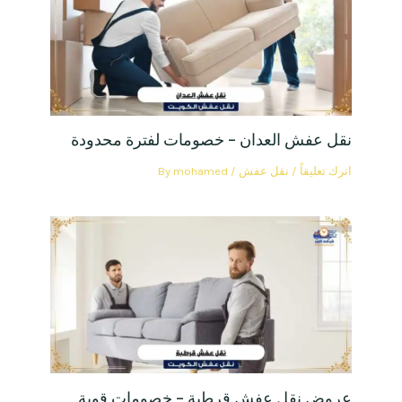
نقل عفش العدان – خصومات لفترة محدودة
اترك تعليقاً
/
نقل عفش
/ By
mohamed
عروض نقل عفش قرطبة – خصومات قوية