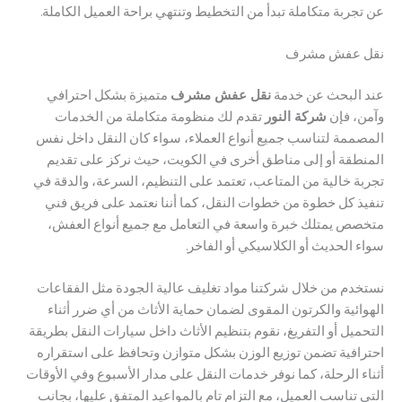
بة متكاملة تبدأ من التخطيط وتنتهي براحة العميل الكاملة.
عفش مشرف
لبحث عن خدمة
نقل عفش مشرف
متميزة بشكل احترافي
 فإن
شركة النور
تقدم لك منظومة متكاملة من الخدمات
مة لتناسب جميع أنواع العملاء، سواء كان النقل داخل نفس
قة أو إلى مناطق أخرى في الكويت، حيث نركز على تقديم
 خالية من المتاعب، تعتمد على التنظيم، السرعة، والدقة في
 كل خطوة من خطوات النقل، كما أننا نعتمد على فريق فني
 يمتلك خبرة واسعة في التعامل مع جميع أنواع العفش،
لحديث أو الكلاسيكي أو الفاخر.
م من خلال شركتنا مواد تغليف عالية الجودة مثل الفقاعات
ية والكرتون المقوى لضمان حماية الأثاث من أي ضرر أثناء
ل أو التفريغ، نقوم بتنظيم الأثاث داخل سيارات النقل بطريقة
فية تضمن توزيع الوزن بشكل متوازن وتحافظ على استقراره
الرحلة، كما نوفر خدمات النقل على مدار الأسبوع وفي الأوقات
ناسب العميل، مع التزام تام بالمواعيد المتفق عليها، بجانب